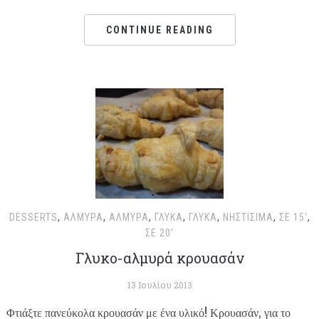
CONTINUE READING
DESSERTS
,
ΑΛΜΥΡΆ
,
ΑΛΜΥΡΆ
,
ΓΛΥΚΆ
,
ΓΛΥΚΆ
,
ΝΗΣΤΊΣΙΜΑ
,
ΣΕ 15'
,
ΣΕ 20'
Γλυκο-αλμυρά κρουασάν
13 Ιουλίου 2013
Φτιάξτε πανεύκολα κρουασάν με ένα υλικό! Κρουασάν, για το