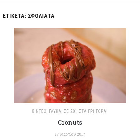
ΕΤΙΚΈΤΑ:
ΣΦΟΛΙΆΤΑ
ΒΊΝΤΕΟ
,
ΓΛΥΚΆ
,
ΣΕ 20'
,
ΣΤΑ ΓΡΉΓΟΡΑ!
Cronuts
17 Μαρτίου 2017