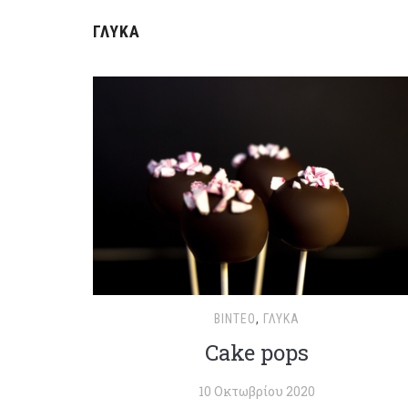
ΓΛΥΚΆ
ΒΊΝΤΕΟ
,
ΓΛΥΚΆ
Cake pops
10 Οκτωβρίου 2020