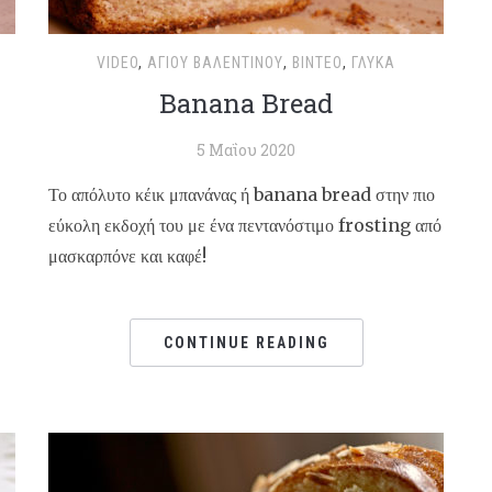
VIDEO
,
ΑΓΊΟΥ ΒΑΛΕΝΤΊΝΟΥ
,
ΒΊΝΤΕΟ
,
ΓΛΥΚΆ
Banana Bread
5 Μαΐου 2020
Το απόλυτο κέικ μπανάνας ή banana bread στην πιο
εύκολη εκδοχή του με ένα πεντανόστιμο frosting από
μασκαρπόνε και καφέ!
CONTINUE READING