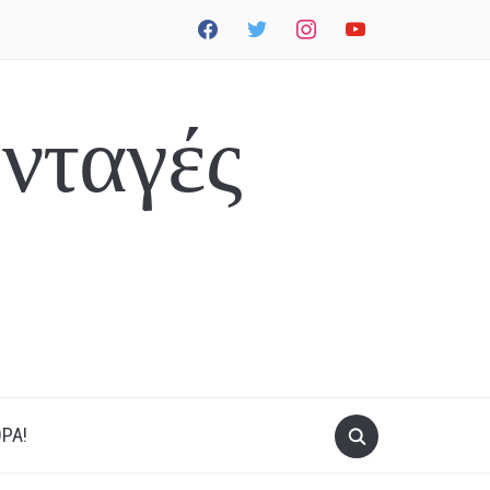
facebook
twitter
instagram
youtube
νταγές
ΡΑ!