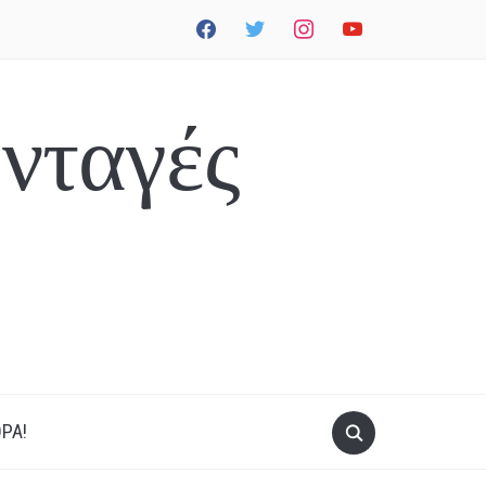
facebook
twitter
instagram
youtube
νταγές
ΡΑ!