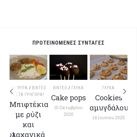
ΠΡΟΤΕΙΝΟΜΕΝΕΣ ΣΥΝΤΑΓΕΣ
ΤΕΟ
ΑΛΜΥΡΆ
/
ΒΊΝΤΕΟ
ΒΊΝΤΕΟ
/
ΓΛΥΚΆ
ΓΛΥΚΆ
/
ΣΤΑ ΓΡΉΓΟΡΑ!
Cake pops
Cookies
ΒΊ
με
Μπιφτέκια
αμυγδάλου
10 Οκτωβρίου
Χ
α
με ρύζι
2020
Μ
14 Ιουνίου 2020
και
1
ρουτ
λαχανικά