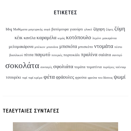
ΕΤΙΚΈΤΕΣ
ζύμη
ζάχαρη
βατόμουρα
γιαούρτι
bbq
Μαθήματα μαγειρικής
αυγά
γλυκό
ζύμες
κοτόπουλο
καραμέλα
κέικ
κανέλα
κιμάς
λεμόνι
μακαρόνια
ντομάτα
μπισκότα
μελομακάρονα
μπισκότο
μπέικον
μπανάνα
πέστο
παγωτό
πραλίνα
πίτσα
σαλάτα
πορτοκάλι
βασιλικού
πιπεριές
σαντιγύ
σοκολάτα
σφολιάτα
τομάτα
τοματίνια
συνταγές
τορτίγιες
τσένταρ
φέτα
ψωμί
φράουλες
τσουρέκι
φρούτα
τυρί
τυρί κρέμα
φρούτα του δάσους
ΤΕΛΕΥΤΑΙΕΣ ΣΥΝΤΑΓΕΣ