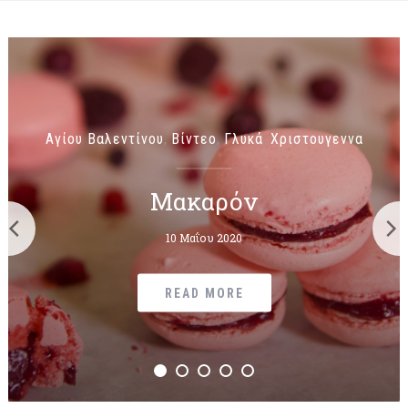
Αγίου Βαλεντίνου
Βίντεο
Γλυκά
Χριστουγεννα
,
,
,
Μακαρόν
10 Μαΐου 2020
READ MORE