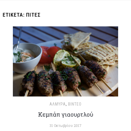
ΕΤΙΚΈΤΑ:
ΠΊΤΕΣ
ΑΛΜΥΡΆ
,
ΒΊΝΤΕΟ
Κεμπάπ γιαουρτλού
31 Οκτωβρίου 2017