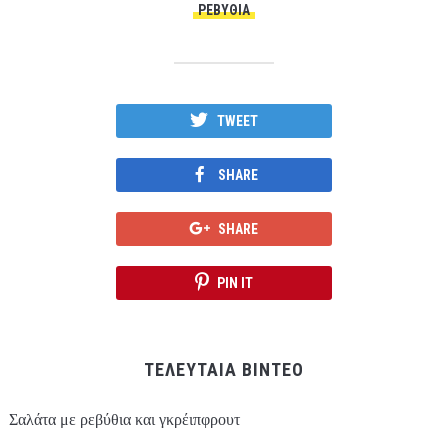
ΡΕΒΎΘΙΑ
TWEET
SHARE
SHARE
PIN IT
ΤΕΛΕΥΤΑΙΑ ΒΙΝΤΕΟ
Σαλάτα με ρεβύθια και γκρέιπφρουτ