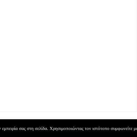
ΑΓΊΟΥ
VIDEO
/
ΑΓΊΟΥ
ΒΑΛΕΝΤΊΝΟΥ
/
ΒΑΛΕΝΤΊΝΟΥ
/
ΝΤΕΟ
/
ΓΛΥΚΆ
/
ΒΊΝΤΕΟ
/
ΓΛΥΚΆ
ΡΙΣΤΟΥΓΕΝΝΑ
Banana
ακαρόν
Bread
0 Μαΐου 2020
5 Μαΐου 2020
HT © 2026 ΓΛΥΚΌ ΑΛΜΥΡΌ | ΣΥΝΤΑΓΈΣ ΜΑΓΕΙΡΙΚΉΣ — DESIGNED BY
 εμπειρία σας στη σελίδα. Χρησιμοποιώντας τον ιστότοπο συμφωνείτε μ