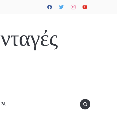
facebook
twitter
instagram
youtube
νταγές
ΡΑ!