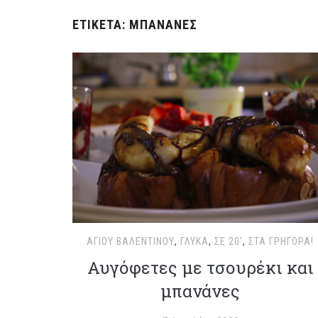
ΕΤΙΚΈΤΑ:
ΜΠΑΝΆΝΕΣ
ΑΓΊΟΥ ΒΑΛΕΝΤΊΝΟΥ
,
ΓΛΥΚΆ
,
ΣΕ 20'
,
ΣΤΑ ΓΡΉΓΟΡΑ!
Αυγόφετες με τσουρέκι και
μπανάνες