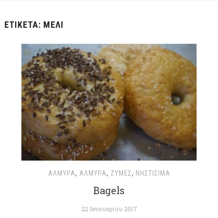
ΕΤΙΚΈΤΑ:
ΜΈΛΙ
ΑΛΜΥΡΆ
,
ΑΛΜΥΡΆ
,
ΖΎΜΕΣ
,
ΝΗΣΤΊΣΙΜΑ
Bagels
22 Ιανουαρίου 2017