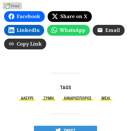
Facebook
Share on X
LinkedIn
WhatsApp
Email
Copy Link
TAGS
ΑΛΕΎΡΙ
ΖΎΜΗ
ΛΙΝΑΡΌΣΠΟΡΟΣ
ΜΈΛΙ
TWEET