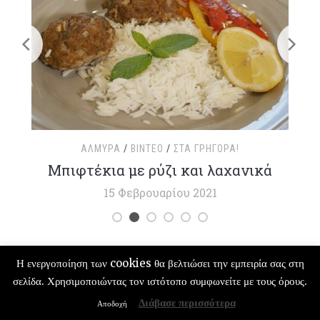
ΑΛΜΥΡΆ
/
ΒΊΝΤΕΟ
/
ΣΤΑ ΓΡΉΓΟΡΑ!
τ
Μπιφτέκια με ρύζι και λαχανικά
15 Φεβρουαρίου 2021
Η ενεργοποίηση των cookies θα βελτιώσει την εμπειρία σας στη
σελίδα. Χρησιμοποιώντας τον ιστότοπο συμφωνείτε με τους όρους.
COPYRIGHT © 2026 ΓΛΥΚΌ ΑΛΜΥΡΌ | ΣΥΝΤΑΓΈΣ ΜΑΓΕΙΡΙΚΉΣ — DESIGNED
BY
WPZOOM
Διάβασε περισσότερα
Αποδοχή