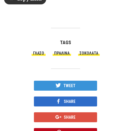
TAGS
ΓΛΆΣΟ
ΠΡΑΛΊΝΑ
ΣΟΚΟΛΆΤΑ
TWEET
SHARE
SHARE