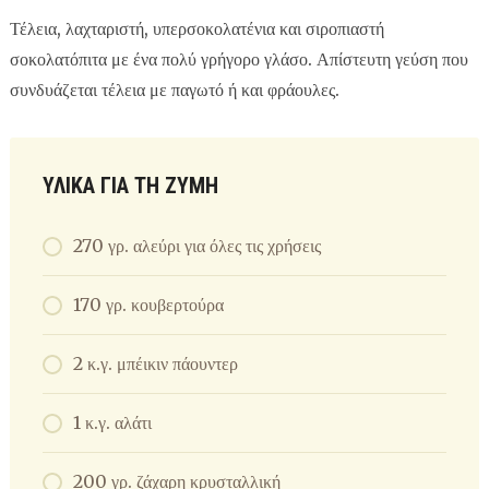
Τέλεια, λαχταριστή, υπερσοκολατένια και σιροπιαστή
σοκολατόπιτα με ένα πολύ γρήγορο γλάσο. Απίστευτη γεύση που
συνδυάζεται τέλεια με παγωτό ή και φράουλες.
ΥΛΙΚΆ ΓΙΑ ΤΗ ΖΎΜΗ
270 γρ. αλεύρι για όλες τις χρήσεις
170 γρ. κουβερτούρα
2 κ.γ. μπέικιν πάουντερ
1 κ.γ. αλάτι
200 γρ. ζάχαρη κρυσταλλική