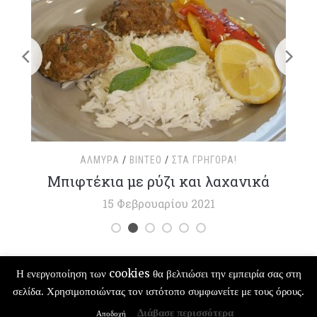
ΑΛΜΥΡΆ
/
ΒΊΝΤΕΟ
/
ΣΤΑ ΓΡΉΓΟΡΑ!
τ
Μπιφτέκια με ρύζι και λαχανικά
15 Φεβρουαρίου 2021
Η ενεργοποίηση των cookies θα βελτιώσει την εμπειρία σας στη
σελίδα. Χρησιμοποιώντας τον ιστότοπο συμφωνείτε με τους όρους.
COPYRIGHT © 2026 ΓΛΥΚΌ ΑΛΜΥΡΌ | ΣΥΝΤΑΓΈΣ ΜΑΓΕΙΡΙΚΉΣ — DESIGNED
BY
WPZOOM
Διάβασε περισσότερα
Αποδοχή