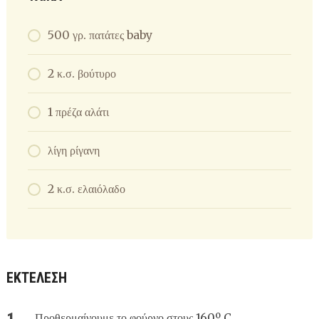
500 γρ. πατάτες baby
2 κ.σ. βούτυρο
1 πρέζα αλάτι
λίγη ρίγανη
2 κ.σ. ελαιόλαδο
ΕΚΤΈΛΕΣΗ
Προθερμαίνουμε το φούρνο στους 160º C.