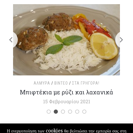
ΑΛΜΥΡΆ
/
ΒΊΝΤΕΟ
/
ΣΤΑ ΓΡΉΓΟΡΑ!
τ
Μπιφτέκια με ρύζι και λαχανικά
15 Φεβρουαρίου 2021
Η ενεργοποίηση των cookies θα βελτιώσει την εμπειρία σας στη