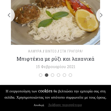
ΑΛΜΥΡΆ
/
ΒΊΝΤΕΟ
/
ΣΤΑ ΓΡΉΓΟΡΑ!
τ
Μπιφτέκια με ρύζι και λαχανικά
15 Φεβρουαρίου 2021
Η ενεργοποίηση των cookies θα βελτιώσει την εμπειρία σας στη
σελίδα. Χρησιμοποιώντας τον ιστότοπο συμφωνείτε με τους όρους.
COPYRIGHT © 2026 ΓΛΥΚΌ ΑΛΜΥΡΌ | ΣΥΝΤΑΓΈΣ ΜΑΓΕΙΡΙΚΉΣ — DESIGNED
BY
WPZOOM
Διάβασε περισσότερα
Αποδοχή