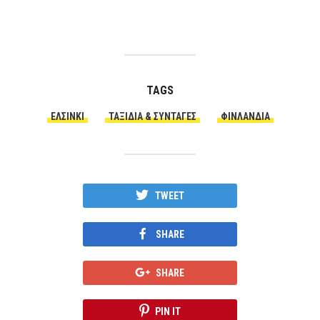
TAGS
ΕΛΣΊΝΚΙ
ΤΑΞΊΔΙΑ & ΣΥΝΤΑΓΈΣ
ΦΙΝΛΑΝΔΊΑ
TWEET
SHARE
SHARE
PIN IT