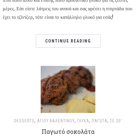
Ένα πολύ απλό και επίσης πολύ δροσιστικό γλυκό για τις ζεστές
μέρες. Εάν είστε λάτρεις του ανανά και σας αρέσει η σπιρτάδα που
έχει το τζίντζερ, τότε είναι το κατάλληλο γλυκό για εσάς!
CONTINUE READING
DESSERTS
,
ΑΓΊΟΥ ΒΑΛΕΝΤΊΝΟΥ
,
ΓΛΥΚΆ
,
ΠΑΓΩΤΆ
,
ΣΕ 20'
Παγωτό σοκολάτα