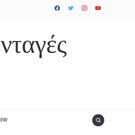
facebook
twitter
instagram
youtube
νταγές
ΡΑ!