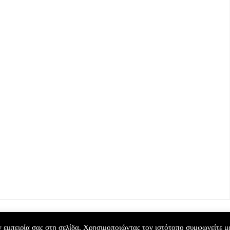
ΑΓΊΟΥ
VIDEO
/
ΑΓΊΟΥ
ΒΑΛΕΝΤΊΝΟΥ
/
ΒΑΛΕΝΤΊΝΟΥ
/
ΝΤΕΟ
/
ΓΛΥΚΆ
/
ΒΊΝΤΕΟ
/
ΓΛΥΚΆ
ΡΙΣΤΟΥΓΕΝΝΑ
Banana
ακαρόν
Bread
0 Μαΐου 2020
5 Μαΐου 2020
HT © 2026 ΓΛΥΚΌ ΑΛΜΥΡΌ | ΣΥΝΤΑΓΈΣ ΜΑΓΕΙΡΙΚΉΣ — DESIGNED BY
 εμπειρία σας στη σελίδα. Χρησιμοποιώντας τον ιστότοπο συμφωνείτε μ