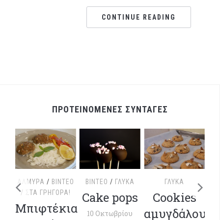
CONTINUE READING
ΠΡΟΤΕΙΝΟΜΕΝΕΣ ΣΥΝΤΑΓΕΣ
ΤΕΟ
ΑΛΜΥΡΆ
/
ΒΊΝΤΕΟ
ΒΊΝΤΕΟ
/
ΓΛΥΚΆ
ΓΛΥΚΆ
/
ΣΤΑ ΓΡΉΓΟΡΑ!
Cake pops
Cookies
ΒΊ
με
Μπιφτέκια
αμυγδάλου
10 Οκτωβρίου
Χ