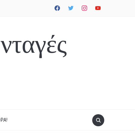
facebook
twitter
instagram
youtube
νταγές
ΡΑ!