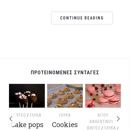
CONTINUE READING
ΠΡΟΤΕΙΝΟΜΕΝΕΣ ΣΥΝΤΑΓΕΣ
ΤΕΟ
ΒΊΝΤΕΟ
/
ΓΛΥΚΆ
ΓΛΥΚΆ
ΑΓΊΟΥ
Α!
ΒΑΛΕΝΤΊΝΟΥ
/
Cake pops
Cookies
ΒΊΝΤΕΟ
/
ΓΛΥΚΆ
/
Β