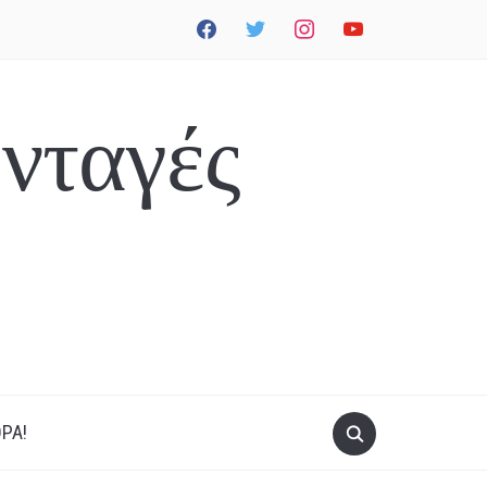
facebook
twitter
instagram
youtube
νταγές
ΡΑ!