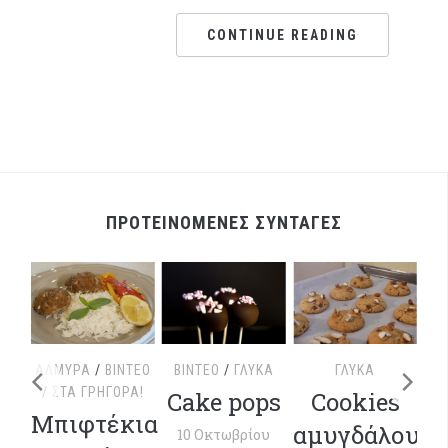
CONTINUE READING
ΠΡΟΤΕΙΝΟΜΕΝΕΣ ΣΥΝΤΑΓΕΣ
ΤΕΟ
ΑΛΜΥΡΆ
/
ΒΊΝΤΕΟ
ΒΊΝΤΕΟ
/
ΓΛΥΚΆ
ΓΛΥΚΆ
/
ΣΤΑ ΓΡΉΓΟΡΑ!
Cake pops
Cookies
ΒΊ
με
Μπιφτέκια
αμυγδάλου
10 Οκτωβρίου
Χ