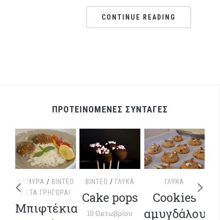
CONTINUE READING
ΠΡΟΤΕΙΝΟΜΕΝΕΣ ΣΥΝΤΑΓΕΣ
ΤΕΟ
ΑΛΜΥΡΆ
/
ΒΊΝΤΕΟ
ΒΊΝΤΕΟ
/
ΓΛΥΚΆ
ΓΛΥΚΆ
/
ΣΤΑ ΓΡΉΓΟΡΑ!
Cake pops
Cookies
ΒΊ
με
Μπιφτέκια
αμυγδάλου
10 Οκτωβρίου
Χ