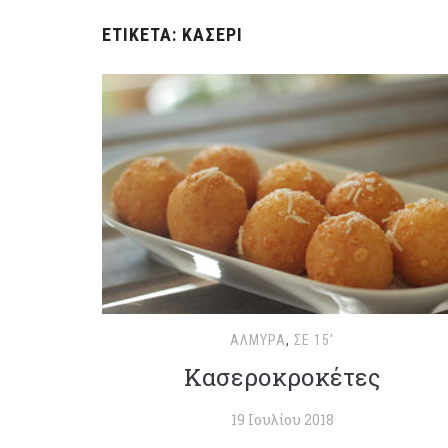
ΕΤΙΚΈΤΑ:
ΚΑΣΈΡΙ
ΑΛΜΥΡΆ
,
ΣΕ 15'
Κασεροκροκέτες
19 Ιουλίου 2018