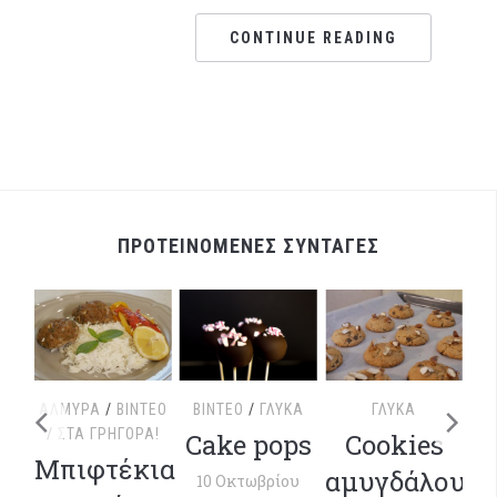
CONTINUE READING
ΠΡΟΤΕΙΝΟΜΕΝΕΣ ΣΥΝΤΑΓΕΣ
ΤΕΟ
ΑΛΜΥΡΆ
/
ΒΊΝΤΕΟ
ΒΊΝΤΕΟ
/
ΓΛΥΚΆ
ΓΛΥΚΆ
/
ΣΤΑ ΓΡΉΓΟΡΑ!
Cake pops
Cookies
ΒΊ
με
Μπιφτέκια
αμυγδάλου
10 Οκτωβρίου
Χ