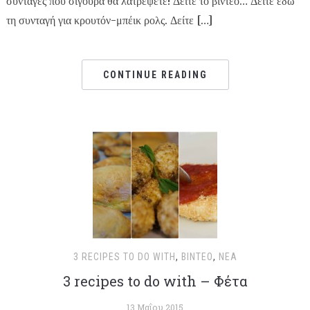
συνταγές που σίγουρα θα λατρέψετε! Δείτε το βίντεο… Δείτε εδώ
τη συνταγή για κρουτόν-μπέικ ρολς. Δείτε […]
CONTINUE READING
3 RECIPES TO DO WITH
,
ΒΊΝΤΕΟ
,
ΝΈΑ
3 recipes to do with – Φέτα
13 Μαΐου 2015